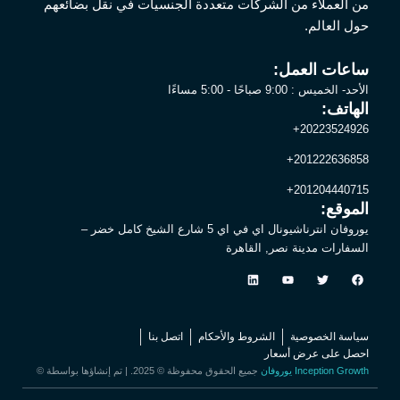
من العملاء من الشركات متعددة الجنسيات في نقل بضائعهم
حول العالم.
ساعات العمل:
الأحد- الخميس : 9:00 صباحًا - 5:00 مساءًا
الهاتف:
20223524926+
201222636858+
201204440715+
الموقع:
يوروفان انترناشيونال اي في اي 5 شارع الشيخ كامل خضر –
السفارات مدينة نصر, القاهرة
L
Y
T
F
i
o
w
a
n
u
i
c
k
t
t
e
e
u
t
b
d
b
e
o
سياسة الخصوصية
الشروط والأحكام
اتصل بنا
i
e
r
o
احصل على عرض أسعار
n
k
Inception Growth
جميع الحقوق محفوظة © 2025. | تم إنشاؤها بواسطة
يوروفان
©