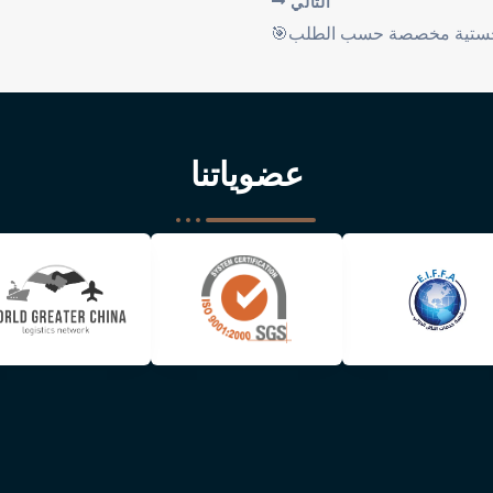
التالي
جستية مخصصة حسب الطلب🎯
عضوياتنا