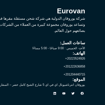
Eurovan
وتساعد يوروفان مجموعة كبيرة من العملاء من الشركات
بضائعهم حول العالم.
ساعات العمل:
الأحد- الخميس : 9:00 صباحًا - 5:00 مساءًا
الهاتف:
20223524926+
201222636858+
201204440715+
الموقع:
يوروفان انترناشيونال اي في اي 5 شارع الشيخ كامل خضر – السفارات مدينة نصر, القاهرة
L
Y
T
F
i
o
w
a
n
u
i
c
k
t
t
e
e
u
t
b