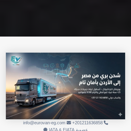
info@eurovan-eg.com
201211636858+
عضوية IATA & FIATA