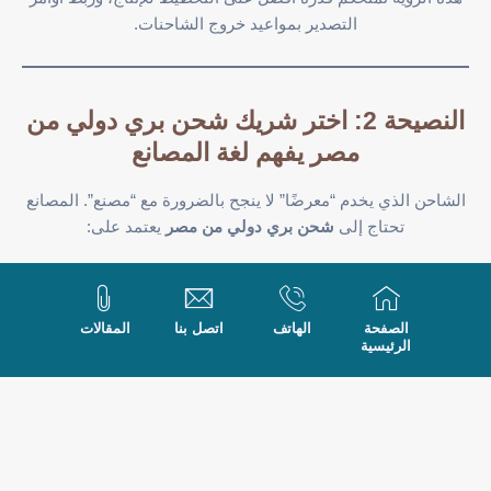
التصدير بمواعيد خروج الشاحنات.
النصيحة 2: اختر شريك شحن بري دولي من
مصر يفهم لغة المصانع
الشاحن الذي يخدم “معرضًا” لا ينجح بالضرورة مع “مصنع”. المصانع
تحتاج إلى
شحن بري دولي من مصر
يعتمد على:
مواعيد تحميل مرتبطة بخطط الإنتاج.
التزام صارم بمواعيد الوصول للعملاء.
الصفحة
الهاتف
اتصل بنا
المقالات
تنسيق وثيق مع قسم التخطيط وسلسلة الإمداد في المصنع.
الرئيسية
نحن نعمل كشريك تشغيلي لإدارة المصنع، لا كمجرد ناقل. ننسق مع
مسؤول اللوجستيات، ونربط الشحن البري مع خطط التوريد عبر
حزمة
الخدمات اللوجستية المتكاملة
،
ونستخدم خبرة فريقنا في
أفضل ممارسات شحن المصانع
عند