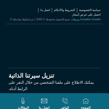
k
t
t
e
e
u
t
b
d
b
e
o
سياسة الخصوصية
الشروط والأحكام
اتصل بنا
i
e
r
o
احصل على عرض أسعار
n
k
Inception Growth
جميع الحقوق محفوظة © 2025. | تم إنشاؤها بواسطة
يوروفان
©
تنزيل سيرتنا الذاتية
يمكنك الاطلاع على ملفنا الشخصي من خلال النقر على
الرابط أدناه.
تنزيل
الصفحة
الهاتف
اتصل بنا
المقالات