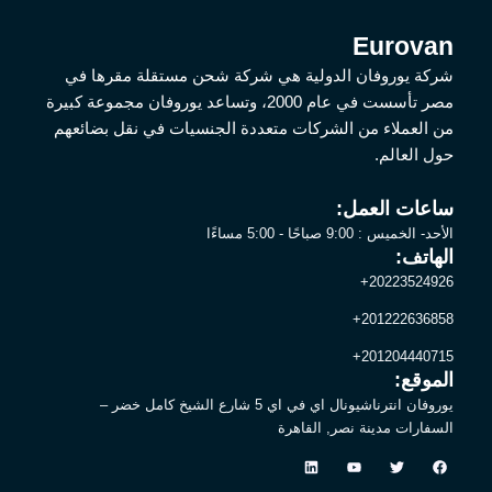
Eurovan
شركة يوروفان الدولية هي شركة شحن مستقلة مقرها في
مصر تأسست في عام 2000، وتساعد يوروفان مجموعة كبيرة
من العملاء من الشركات متعددة الجنسيات في نقل بضائعهم
حول العالم.
ساعات العمل:
الأحد- الخميس : 9:00 صباحًا - 5:00 مساءًا
الهاتف:
20223524926+
201222636858+
201204440715+
الموقع:
يوروفان انترناشيونال اي في اي 5 شارع الشيخ كامل خضر –
السفارات مدينة نصر, القاهرة
L
Y
T
F
i
o
w
a
n
u
i
c